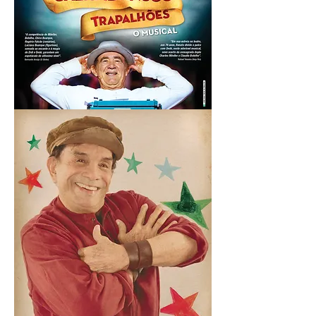
Campanha criada para o musical Os
Saltimbancos Trapalhões
de Charles Möeller e Claudio Botelho.
Peças: Marca, Anúncios, Mídia Exterior,
Programa,
Mascotes para Gloob, etc.