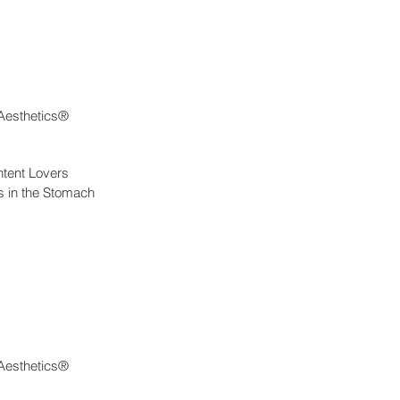
 Aesthetics®
tent Lovers
es in the Stomach
 Aesthetics®