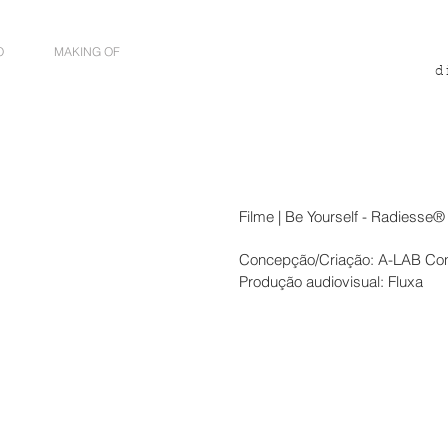
O
MAKING OF
d
Filme | Be Yourself - Radiesse®
Concepção/Criação: A-LAB Con
Produção audiovisual: Fluxa