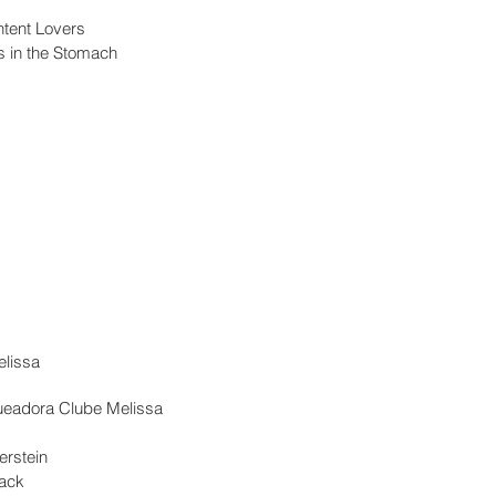
tent Lovers
es in the Stomach
elissa
ueadora Clube Melissa
erstein
Back