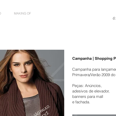
O
MAKING OF
d
Campanha | Shopping Pa
Campanha para lançamen
Primavera/Verão 2009 do 
Peças: Anúncios,
adesivos de elevador,
banners para mall
e fachada.