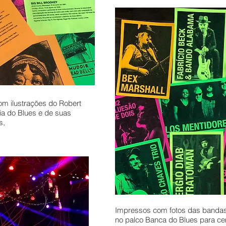
om ilustrações do Robert
ia do Blues e de suas
s,
Impressos com fotos das banda
no palco Banca do Blues para ce