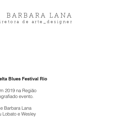
BARBARA LANA
iretora de arte_designer
elta Blues Festival Rio
 em 2019 na Região
ografiado evento.
a e Barbara Lana
u Lobato e Wesley