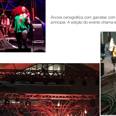
Árvore cenográfica com garrafas com 
principal. A edição do evento chama-s